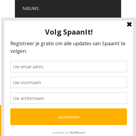
NIEUWS
“Esbjerg en la costa” -un cuento de Juan Carlos Onetti
EL ARTE COMO EDUCADOR EMOCIONAL
OVERIG
Algemene Voorwaarden
Klachtenregelement
Disclaimer
Deze website gebruikt cookie's om het gebruik van de website
te verbeteren. We gaan er vanuit dat u dit niet erg vindt.
© Copyright SpaanIt 2020
Lees meer over onze cookies
Accepteer