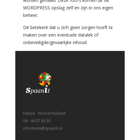
worden gehaald. Deze foto’s komen uit de
WORDPRESS opslag zelf en zijn in ons eigen
beheer.
Dit betekent dat u zich geen zorgen hoeft te
maken over een eventuele datalek of
onbeveiligde/gevaarlijke inhoud.
Heiloo - Noord-Holland
06 - 44 07 63 55
informatie@spaanit.nl